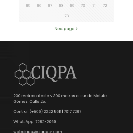
65
66
67
68
69
70
71
72
73
Next page
200 metros al este y 300 metros al sur de Matute
Gómez, Calle 25.
Central: (+506) 2222 5611 | 7017 7267
WhatsApp: 7282-2069
webciqpa@ciqpacr.com