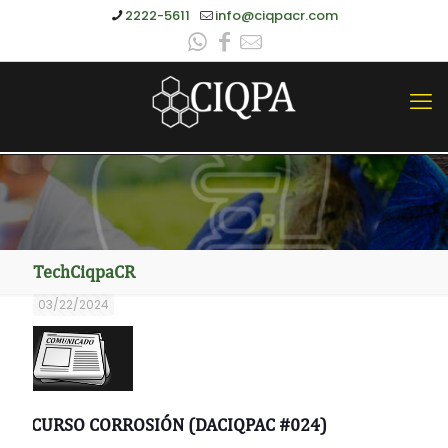
2222-5611
info@ciqpacr.com
TechCiqpaCR
03/22/2024
CURSO CORROSIÓN (DACIQPAC #024)