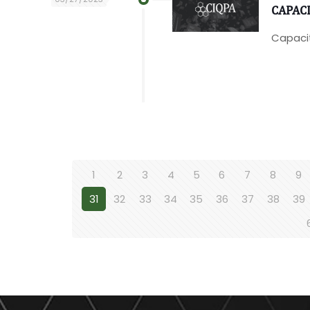
CAPACI
Capacit
1
2
3
4
5
6
7
8
9
31
32
33
34
35
36
37
38
39