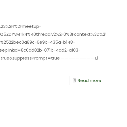
_%23%2Fl%2Fmeetup-
OWQ5ZDYyMTk4%40thread.v2%2F0%3Fcontext%3D%257b%252
%2522bec0a89c-6e9b-435a-b148-
eplinkId=8c0dd82b-071b-4ad2-a103-
e=true&suppressPrompt=true ————————— El
Read more