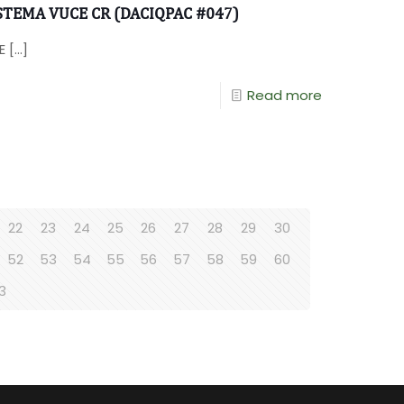
STEMA VUCE CR (DACIQPAC #047)
E
[…]
Read more
22
23
24
25
26
27
28
29
30
52
53
54
55
56
57
58
59
60
3