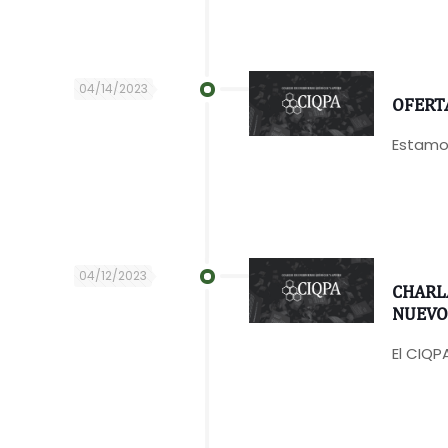
04/14/2023
OFERT
Estamos
04/12/2023
CHARL
NUEVO
El CIQP