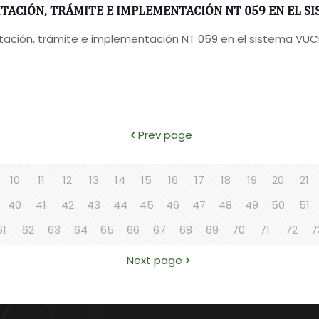
TACIÓN, TRÁMITE E IMPLEMENTACIÓN NT 059 EN EL SI
ación, trámite e implementación NT 059 en el sistema VUC
Prev page
10
11
12
13
14
15
16
17
18
19
20
21
40
41
42
43
44
45
46
47
48
49
50
51
61
62
63
64
65
66
67
68
69
70
71
72
7
Next page