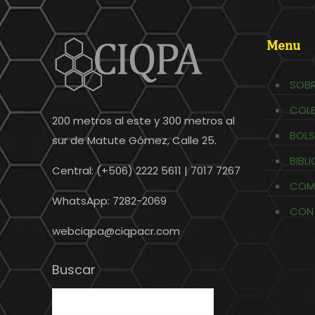
Menu
SOBR
COL
200 metros al este y 300 metros al
BOLS
sur de Matute Gómez, Calle 25.
BIBL
Central: (+506) 2222 5611 | 7017 7267
COM
WhatsApp: 7282-2069
CON
webciqpa@ciqpacr.com
Buscar