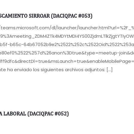
SCAMIENTO SIRROAR (DACIQPAC #053)
//teams.microsoft.com/dl/launcher/launcher.html?url=%2F
F19%3Ameeting_ZDM4ZTk4MDYtMDI4YS00ZjdmLTlkZjgtYTIy
b5f-b65c-64b67052b9e2%2522%252c%2522Oid%2522%253a
e80ef0%2522%257d%26anon%3Dtrue&type=meetup-join&de
ff9dfc&directDl=true&msLaunch=true&enableMobilePag
te ha enviado los siguientes archivos adjuntos:
[…]
A LABORAL (DACIQPAC #052)