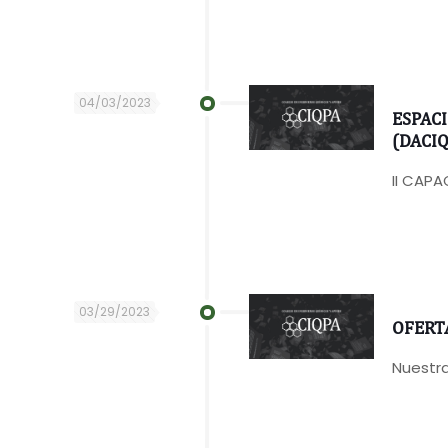
04/03/2023
ESPAC
(DACIQ
II CAPA
03/29/2023
OFERT
Nuestra