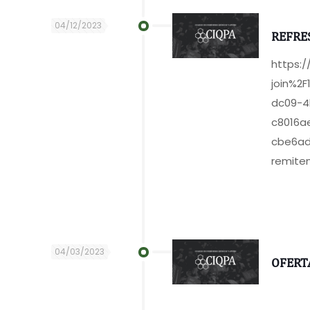
04/12/2023
REFRE
https:
join%2
dc09-4
c8016a
cbe6ad
remiten
04/03/2023
OFERT