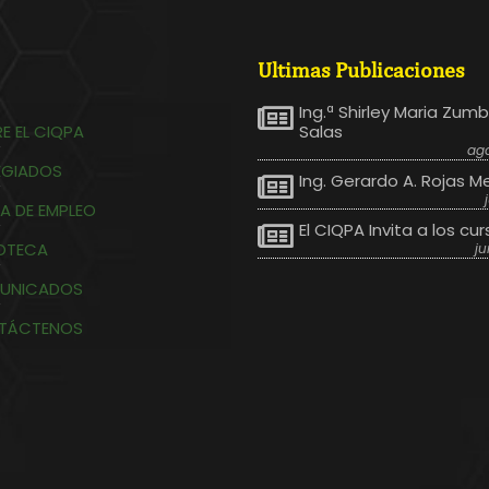
Ultimas Publicaciones
Ing.ª Shirley Maria Zum
E EL CIQPA
Salas
ago
EGIADOS
Ing. Gerardo A. Rojas M
A DE EMPLEO
El CIQPA Invita a los cur
IOTECA
ju
UNICADOS
TÁCTENOS