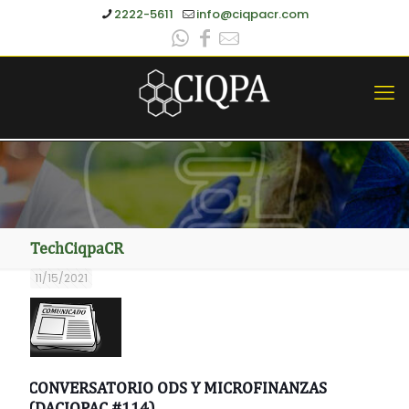
2222-5611
info@ciqpacr.com
TechCiqpaCR
11/15/2021
CONVERSATORIO ODS Y MICROFINANZAS
(DACIQPAC #114)