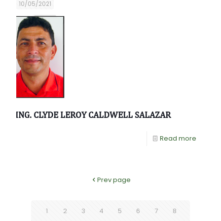
10/05/2021
ING. CLYDE LEROY CALDWELL SALAZAR
Read more
Prev page
1
2
3
4
5
6
7
8