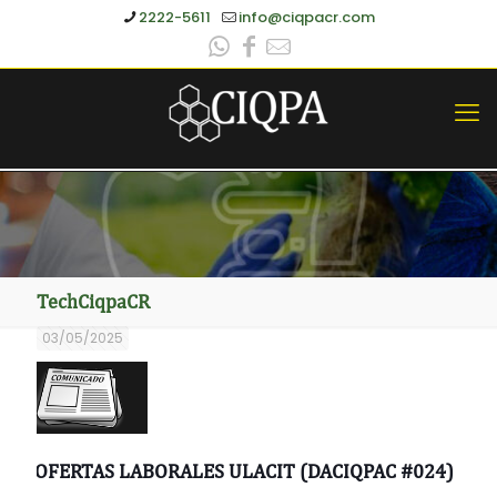
2222-5611
info@ciqpacr.com
TechCiqpaCR
03/05/2025
OFERTAS LABORALES ULACIT (DACIQPAC #024)