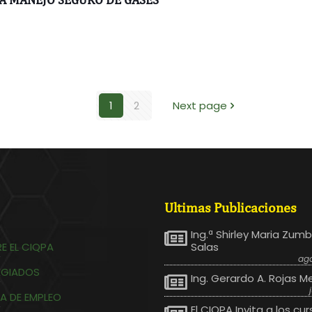
1
2
Next page
Ultimas Publicaciones
Ing.ª Shirley Maria Zum
E EL CIQPA
Salas
ago
EGIADOS
Ing. Gerardo A. Rojas M
A DE EMPLEO
El CIQPA Invita a los cur