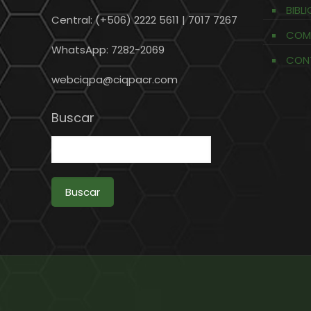
BIBL
Central: (+506) 2222 5611 | 7017 7267
COM
WhatsApp: 7282-2069
CON
webciqpa@ciqpacr.com
Buscar
Buscar