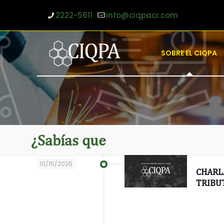
2222-5611
info@ciqpacr.com
SOBRE EL CIQPA
¿Sabías que
10/15/2025
CHARLA
TRIBU