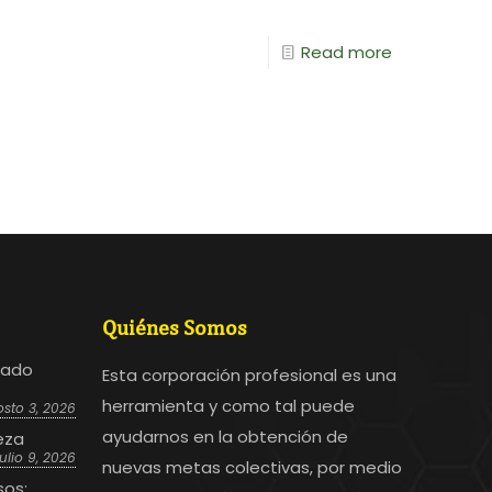
Read more
Quiénes Somos
bado
Esta corporación profesional es una
herramienta y como tal puede
sto 3, 2026
ayudarnos en la obtención de
eza
julio 9, 2026
nuevas metas colectivas, por medio
sos: