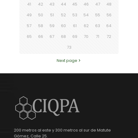
41
42
43
44
45
46
47
48
49
50
51
52
53
54
55
56
57
58
59
60
61
62
63
64
65
66
67
68
69
70
71
72
73
Next page
200 metros al este y 300 metros al sur de Matute
Gómez, Calle 25.