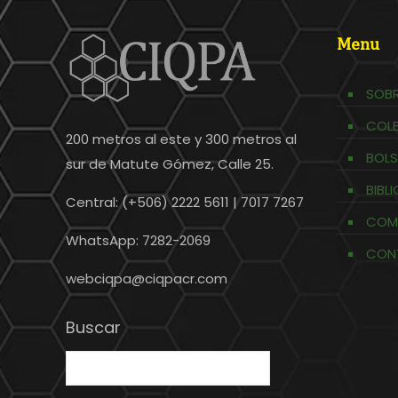
Menu
SOBR
COL
200 metros al este y 300 metros al
BOLS
sur de Matute Gómez, Calle 25.
BIBL
Central: (+506) 2222 5611 | 7017 7267
COM
WhatsApp: 7282-2069
CON
webciqpa@ciqpacr.com
Buscar