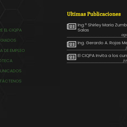
Ultimas Publicaciones
Ing.ª Shirley Maria Zum
E EL CIQPA
Salas
ago
EGIADOS
Ing. Gerardo A. Rojas M
A DE EMPLEO
El CIQPA Invita a los cur
IOTECA
ju
UNICADOS
TÁCTENOS