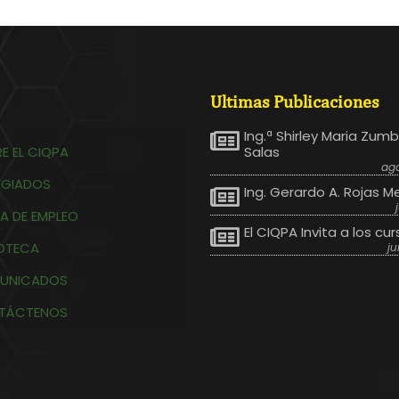
Ultimas Publicaciones
Ing.ª Shirley Maria Zum
E EL CIQPA
Salas
ago
EGIADOS
Ing. Gerardo A. Rojas M
A DE EMPLEO
El CIQPA Invita a los cur
IOTECA
ju
UNICADOS
TÁCTENOS