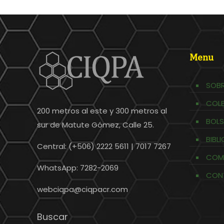
Menu
SOBR
COL
200 metros al este y 300 metros al
BOLS
sur de Matute Gómez, Calle 25.
BIBL
Central: (+506) 2222 5611 | 7017 7267
COM
WhatsApp: 7282-2069
CON
webciqpa@ciqpacr.com
Buscar