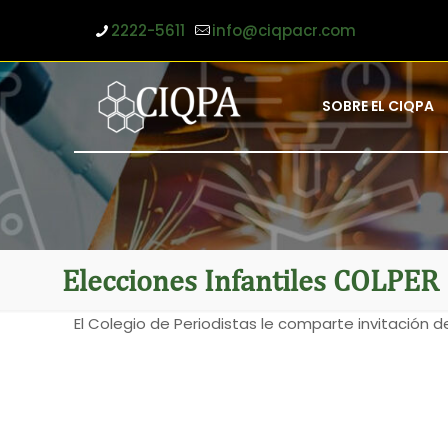
2222-5611
info@ciqpacr.com
SOBRE EL CIQPA
Elecciones Infantiles COLPE
El Colegio de Periodistas le comparte invitación d