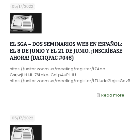
05/17/2022
EL SGA – DOS SEMINARIOS WEB EN ESPAÑOL:
EL 8 DE JUNIO Y EL 21 DE JUNIO. ¡INSCRÍBASE
AHORA! (DACIQPAC #048)
https://unitar.zoom.us/meeting/register/tZAoc-
GsrjwjHtHJf-76LekpJGoLp4uPl-tU
https://unitar.zoom.us/meeting/register/tZUude2tqjssGdzBDa
Read more
05/17/2022