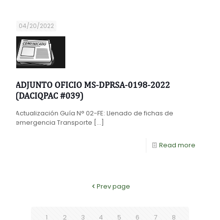
04/20/2022
ADJUNTO OFICIO MS-DPRSA-0198-2022
(DACIQPAC #039)
Actualización Guía N° 02-FE: Llenado de fichas de
emergencia Transporte
[…]
Read more
Prev page
1
2
3
4
5
6
7
8