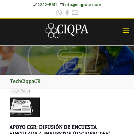
2222-5611
info@ciqpacr.com
TechCiqpaCR
05/11/2021
APOYO CGR: DIFUSIÓN DE ENCUESTA
VINCULADA A IMPUESTOS (DACIQPAC 056)