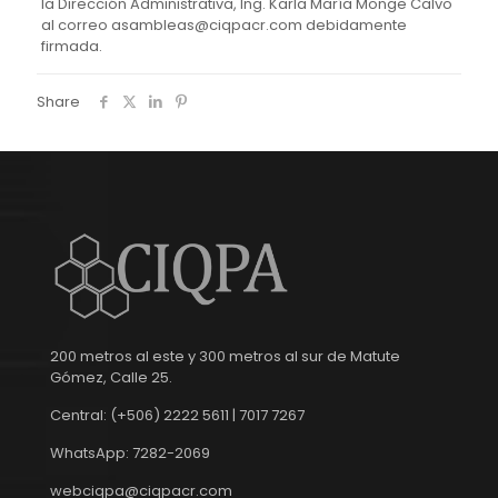
la Dirección Administrativa, Ing. Karla María Monge Calvo
al correo asambleas@ciqpacr.com debidamente
firmada.
Share
200 metros al este y 300 metros al sur de Matute
Gómez, Calle 25.
Central: (+506) 2222 5611 | 7017 7267
WhatsApp: 7282-2069
webciqpa@ciqpacr.com