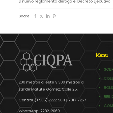
El nuevo reglamento deroga el Decreto Ejecutivo
Share
Menu
SOBR
COL
200 metros al este y 300 metros al
BOLS
sur de Matute Gómez, Calle 25.
BIBL
Central: (+506) 2222 5611 | 7017 7267
COM
WhatsApp: 7282-2069