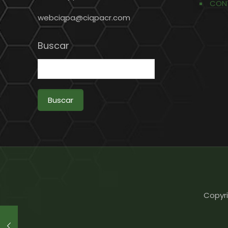
CON
webciqpa@ciqpacr.com
Buscar
Buscar
Copyri