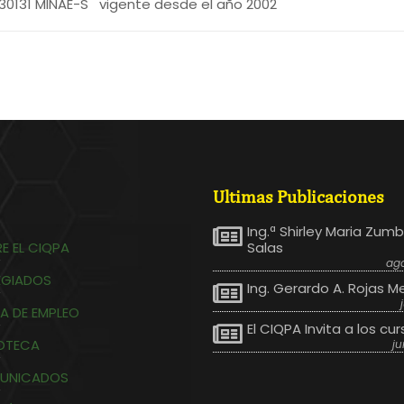
 30131 MINAE-S vigente desde el año 2002
Ultimas Publicaciones
Ing.ª Shirley Maria Zum
E EL CIQPA
Salas
ago
EGIADOS
Ing. Gerardo A. Rojas M
A DE EMPLEO
El CIQPA Invita a los cur
IOTECA
ju
UNICADOS