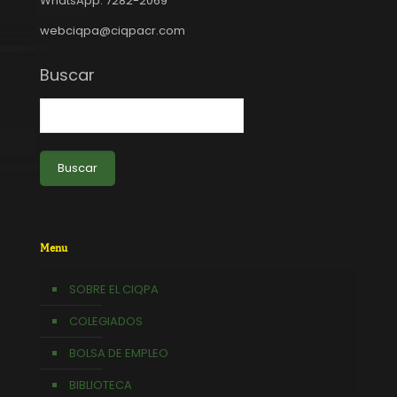
WhatsApp: 7282-2069
webciqpa@ciqpacr.com
Buscar
Buscar
Menu
SOBRE EL CIQPA
COLEGIADOS
BOLSA DE EMPLEO
BIBLIOTECA