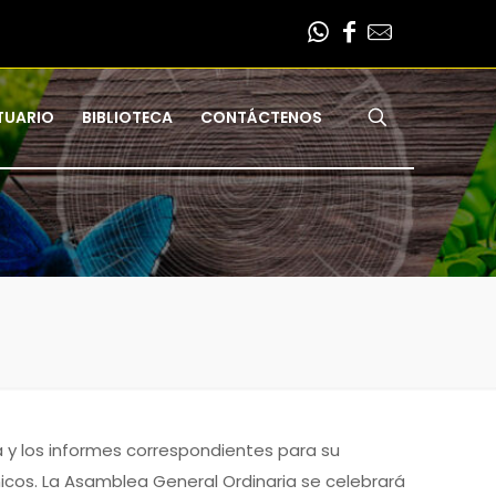
TUARIO
BIBLIOTECA
CONTÁCTENOS
 y los informes correspondientes para su
icos. La Asamblea General Ordinaria se celebrará