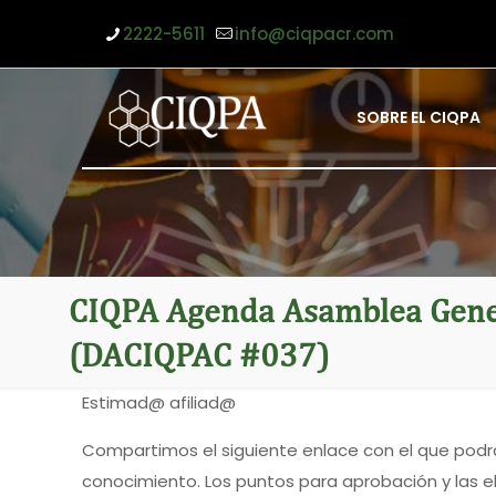
2222-5611
info@ciqpacr.com
SOBRE EL CIQPA
CIQPA Agenda Asamblea Gener
(DACIQPAC #037)
Estimad@ afiliad@
Compartimos el siguiente enlace con el que podrá
conocimiento. Los puntos para aprobación y las e