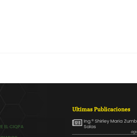
Ultimas Publicaciones
Ing.ª Shirley Maria Zum
E EL CIQPA
Salas
ago