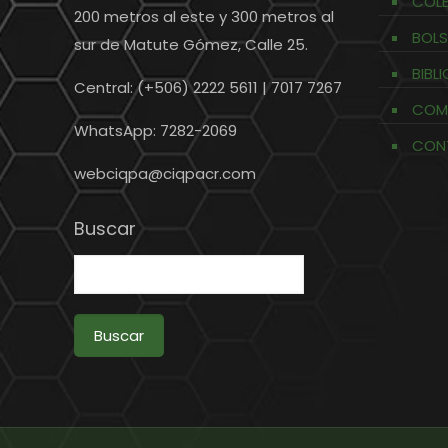
COL
200 metros al este y 300 metros al
BOLS
sur de Matute Gómez, Calle 25.
BIBL
Central: (+506) 2222 5611 | 7017 7267
COM
WhatsApp: 7282-2069
CON
webciqpa@ciqpacr.com
Buscar
Buscar