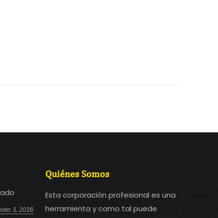
Quiénes Somos
bado
Esta corporación profesional es una
herramienta y como tal puede
sto 3, 2026