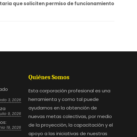
entaria que soliciten permiso de funcionamiento
Quiénes Somos
bado
Esta corporación profesional es una
herramienta y como tal puede
sto 3, 2026
ayudarnos en la obtención de
eza
julio 9, 2026
nuevas metas colectivas, por medio
sos:
de la proyección, la capacitación y el
nio 19, 2026
apoyo a las iniciativas de nuestras