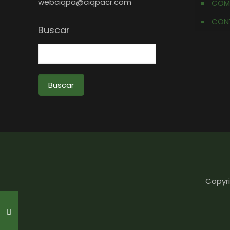
webciqpa@ciqpacr.com
COM
CON
Buscar
Buscar
Copyri