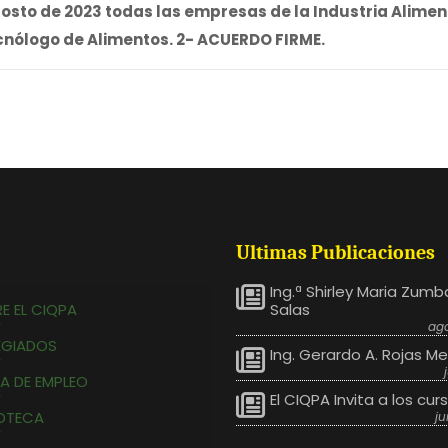
 agosto de 2023 todas las empresas de la Industria Alim
cnólogo de Alimentos. 2- ACUERDO FIRME.
Ultimas Publicaciones
Ing.ª Shirley Maria Zum
E EL CIQPA
Salas
ago
EGIADOS
Ing. Gerardo A. Rojas M
A DE EMPLEO
El CIQPA Invita a los cur
IOTECA
ju