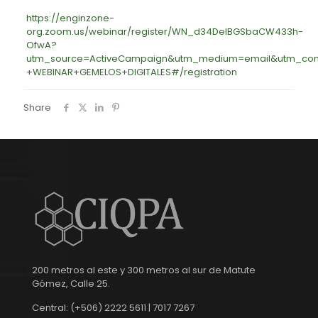
https://enginzone-
org.zoom.us/webinar/register/WN_d34DelBGSbaCW433h-
OfwA?
utm_source=ActiveCampaign&utm_medium=email&utm_con
+WEBINAR+GEMELOS+DIGITALES#/registration
Share
200 metros al este y 300 metros al sur de Matute
Gómez, Calle 25.
Central: (+506) 2222 5611 | 7017 7267