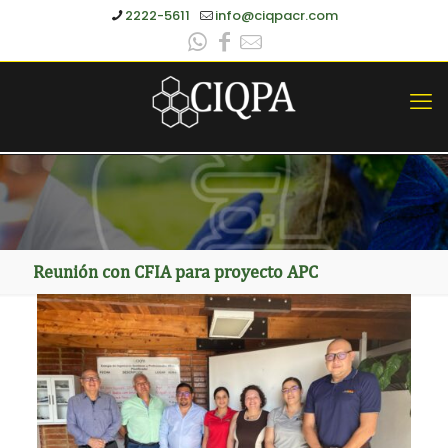
2222-5611
info@ciqpacr.com
Reunión con CFIA para proyecto APC