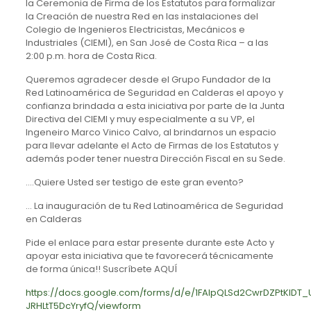
la Ceremonia de Firma de los Estatutos para formalizar
la Creación de nuestra Red en las instalaciones del
Colegio de Ingenieros Electricistas, Mecánicos e
Industriales (CIEMI), en San José de Costa Rica – a las
2:00 p.m. hora de Costa Rica.
Queremos agradecer desde el Grupo Fundador de la
Red Latinoamérica de Seguridad en Calderas el apoyo y
confianza brindada a esta iniciativa por parte de la Junta
Directiva del CIEMI y muy especialmente a su VP, el
Ingeneiro Marco Vinico Calvo, al brindarnos un espacio
para llevar adelante el Acto de Firmas de los Estatutos y
además poder tener nuestra Dirección Fiscal en su Sede.
….Quiere Usted ser testigo de este gran evento?
… La inauguración de tu Red Latinoamérica de Seguridad
en Calderas
Pide el enlace para estar presente durante este Acto y
apoyar esta iniciativa que te favorecerá técnicamente
de forma única!! Suscríbete AQUÍ
https://docs.google.com/forms/d/e/1FAIpQLSd2CwrDZPtKIDT_
JRHLtT5DcYryfQ/viewform