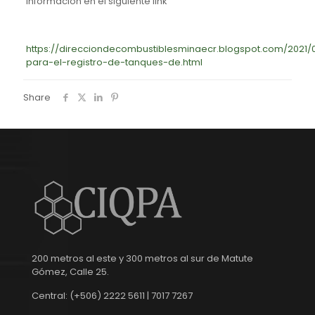
Información en el siguiente link
https://direcciondecombustiblesminaecr.blogspot.com/2021/
para-el-registro-de-tanques-de.html
Share
200 metros al este y 300 metros al sur de Matute
Gómez, Calle 25.
Central: (+506) 2222 5611 | 7017 7267