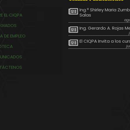
Ing.ª Shirley Maria Zum
E EL CIQPA
Salas
ago
EGIADOS
Ing. Gerardo A. Rojas M
A DE EMPLEO
El CIQPA Invita a los cur
IOTECA
ju
UNICADOS
TÁCTENOS