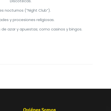
Discotecas.
es nocturnos (“Night Club”).
ades y procesiones religiosas.
 de azar y apuestas; como casinos y bingos.
Quiénes Somos