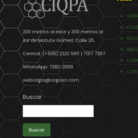
SOBR
COL
200 metros al este y 300 metros al
BOLS
sur de Matute Gómez, Calle 25.
BIBL
Central: (+506) 2222 5611 | 7017 7267
COM
WhatsApp: 7282-2069
CON
webciqpa@ciqpacr.com
Buscar
Buscar