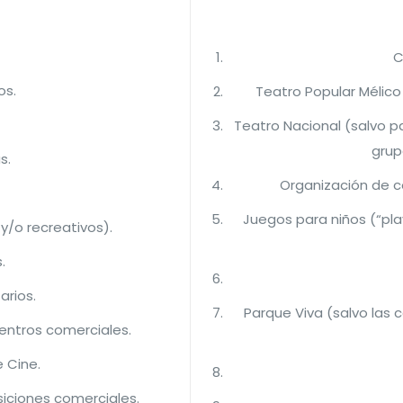
C
os.
Teatro Popular Mélico 
Teatro Nacional (salvo pa
grup
s.
Organización de c
Juegos para niños (“pla
y/o recreativos).
.
arios.
Parque Viva (salvo las 
entros comerciales.
e Cine.
iciones comerciales.