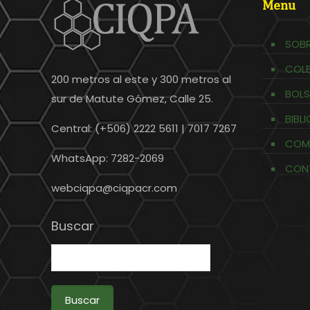
Menu
SOBR
COL
200 metros al este y 300 metros al
BOLS
sur de Matute Gómez, Calle 25.
BIBL
Central: (+506) 2222 5611 | 7017 7267
COM
WhatsApp: 7282-2069
CON
webciqpa@ciqpacr.com
Buscar
Buscar