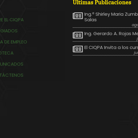
Ultimas Publicaciones
Ing.ª Shirley Maria Zum
E EL CIQPA
Salas
ago
EGIADOS
Ing. Gerardo A. Rojas M
A DE EMPLEO
El CIQPA Invita a los cur
IOTECA
ju
UNICADOS
TÁCTENOS