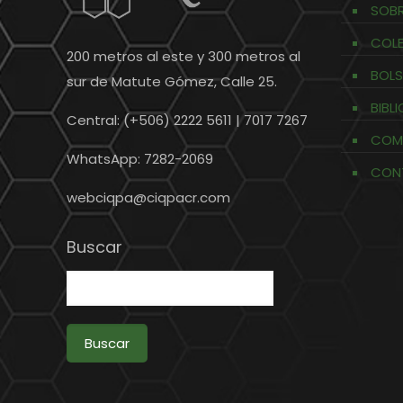
SOBR
COL
200 metros al este y 300 metros al
BOLS
sur de Matute Gómez, Calle 25.
BIBL
Central: (+506) 2222 5611 | 7017 7267
COM
WhatsApp: 7282-2069
CON
webciqpa@ciqpacr.com
Buscar
Buscar