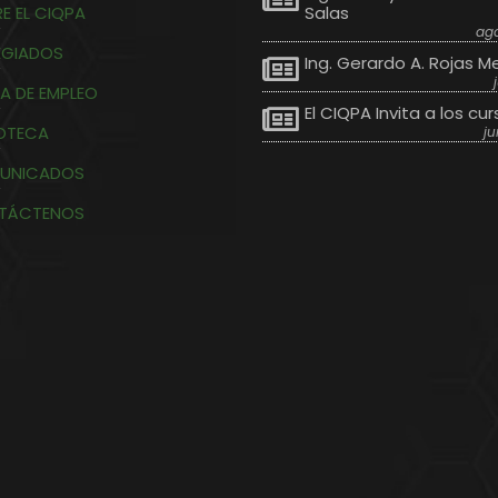
E EL CIQPA
Salas
ago
EGIADOS
Ing. Gerardo A. Rojas M
A DE EMPLEO
El CIQPA Invita a los cur
IOTECA
ju
UNICADOS
TÁCTENOS