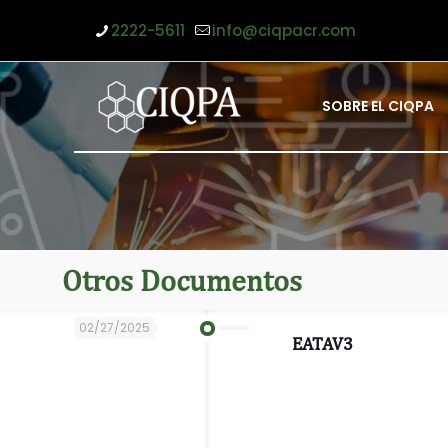
2222-5611
info@ciqpacr.com
SOBRE EL CIQPA
Otros Documentos
02/27/2025
EATAV3